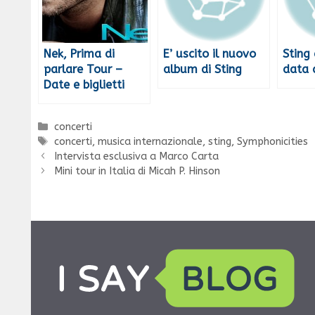
Nek, Prima di
E’ uscito il nuovo
Sting
parlare Tour –
album di Sting
data 
Date e biglietti
Categorie
concerti
Tag
concerti
,
musica internazionale
,
sting
,
Symphonicities
Intervista esclusiva a Marco Carta
Mini tour in Italia di Micah P. Hinson