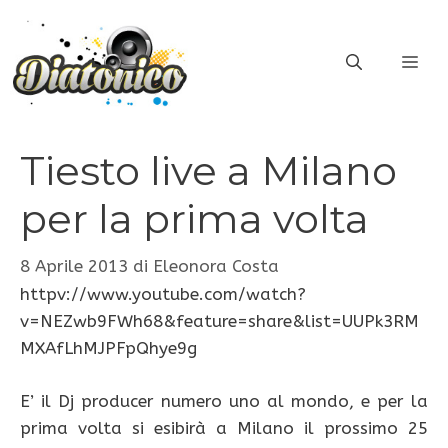
Vai
al
ME
contenuto
Tiesto live a Milano
per la prima volta
8 Aprile 2013
di
Eleonora Costa
httpv://www.youtube.com/watch?
v=NEZwb9FWh68&feature=share&list=UUPk3RM
MXAfLhMJPFpQhye9g
E’ il Dj producer numero uno al mondo, e per la
prima volta si esibirà a Milano il prossimo 25