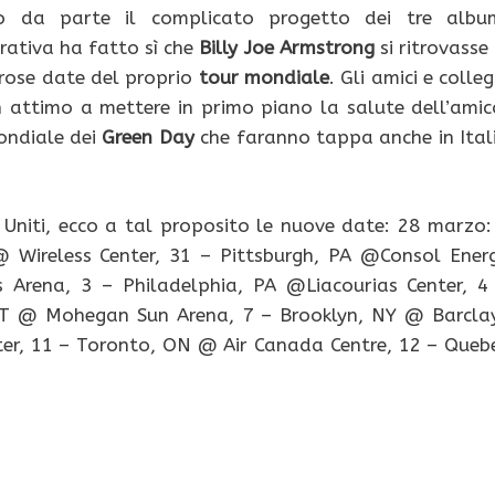
ndo da parte il complicato progetto dei tre albu
rativa ha fatto sì che
Billy Joe Armstrong
si ritrovasse 
rose date del proprio
tour mondiale
. Gli amici e colleg
 attimo a mettere in primo piano la salute dell’amic
mondiale dei
Green Day
che faranno tappa anche in Ital
 Uniti, ecco a tal proposito le nuove date: 28 marzo:
@ Wireless Center, 31 – Pittsburgh, PA @Consol Ener
s Arena, 3 – Philadelphia, PA @Liacourias Center, 4
, CT @ Mohegan Sun Arena, 7 – Brooklyn, NY @ Barcla
ter, 11 – Toronto, ON @ Air Canada Centre, 12 – Queb