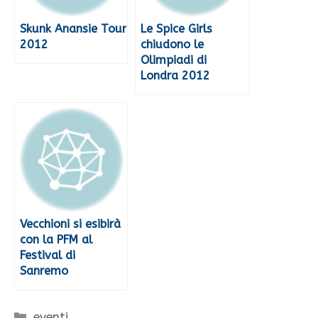
Skunk Anansie Tour
Le Spice Girls
2012
chiudono le
Olimpiadi di
Londra 2012
Vecchioni si esibirà
con la PFM al
Festival di
Sanremo
Categorie
eventi