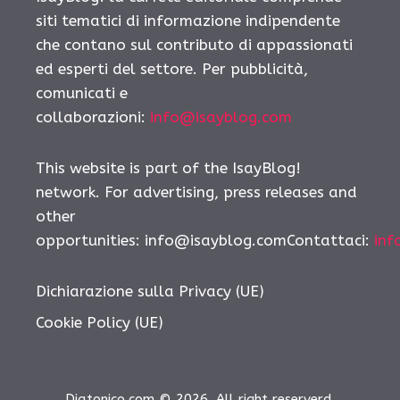
siti tematici di informazione indipendente
che contano sul contributo di appassionati
ed esperti del settore. Per pubblicità,
comunicati e
collaborazioni:
info@isayblog.com
This website is part of the IsayBlog!
network. For advertising, press releases and
other
opportunities:
info@isayblog.comContattaci
:
inf
Dichiarazione sulla Privacy (UE)
Cookie Policy (UE)
Diatonico.com © 2026. All right reserverd.