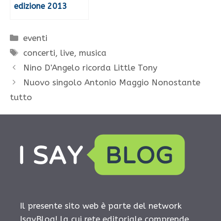
edizione 2013
Categorie
eventi
Tag
concerti
,
live
,
musica
Nino D’Angelo ricorda Little Tony
Nuovo singolo Antonio Maggio Nonostante
tutto
Il presente sito web è parte del network
IsayBlog! la cui rete editoriale comprende