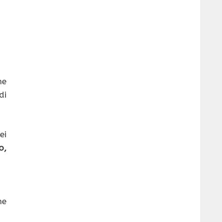
he
di
ei
o,
ne