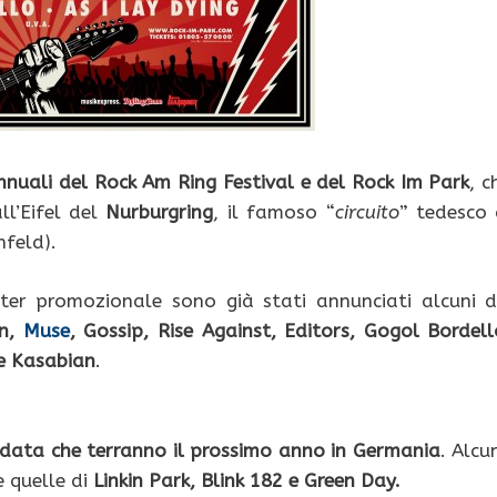
annuali del Rock Am Ring Festival e del Rock Im Park
, c
ll’Eifel del
Nurburgring
, il famoso “
circuito
” tedesco 
nfeld).
ter promozionale sono già stati annunciati alcuni d
in,
Muse
, Gossip, Rise Against, Editors, Gogol Bordell
 e Kasabian
.
a data che terranno il prossimo anno in Germania
. Alcu
e quelle di
Linkin Park, Blink 182 e Green Day.