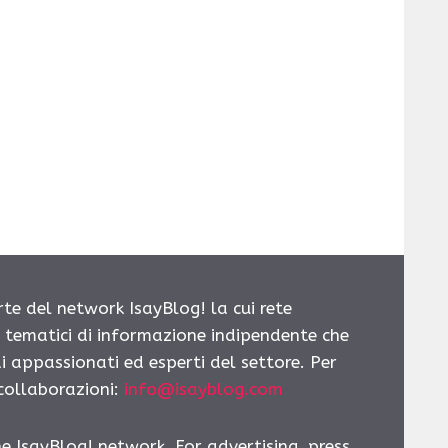
rte del network IsayBlog! la cui rete
i tematici di informazione indipendente che
i appassionati ed esperti del settore. Per
 collaborazioni:
info@isayblog.com
he IsayBlog! network. For advertising, press