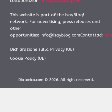
collaborazioni:
info@isayblog.com
This website is part of the IsayBlog!
network. For advertising, press releases and
other
opportunities:
info@isayblog.comContattaci
:
inf
Dichiarazione sulla Privacy (UE)
Cookie Policy (UE)
Diatonico.com © 2026. All right reserverd.