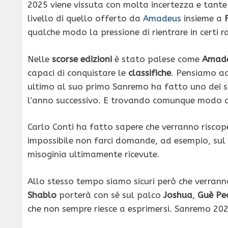
2025 viene vissuta con molta incertezza e tant
livello di quello offerto da
Amadeus
insieme a
qualche modo la pressione di rientrare in certi
Nelle
scorse edizioni
è stato palese come
Amad
capaci di conquistare le
classifiche
. Pensiamo a
ultimo al suo primo Sanremo ha fatto uno dei s
l’anno successivo. E trovando comunque modo 
Carlo Conti ha fatto sapere che verranno riscop
impossibile non farci domande, ad esempio, su
misoginia ultimamente ricevute.
Allo stesso tempo siamo sicuri però che verranno
Shablo
porterà con sé sul palco
Joshua
,
Guè Pe
che non sempre riesce a esprimersi. Sanremo 20