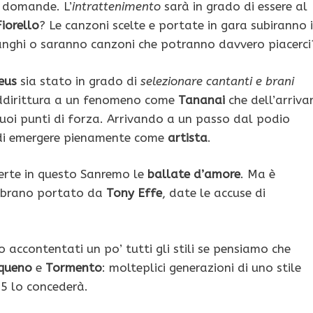
e domande. L’
intrattenimento
sarà in grado di essere al
Fiorello
? Le canzoni scelte e portate in gara subiranno 
 ranghi o saranno canzoni che potranno davvero piacerci
eus
sia stato in grado di
selezionare cantanti e brani
ddirittura a un fenomeno come
Tananai
che dell’arriva
uoi punti di forza. Arrivando a un passo dal podio
di emergere pienamente come
artista
.
erte in questo Sanremo le
ballate d’amore
. Ma è
l brano portato da
Tony Effe
, date le accuse di
 accontentati un po’ tutti gli stili se pensiamo che
queno
e
Tormento
: molteplici generazioni di uno stile
25 lo concederà.