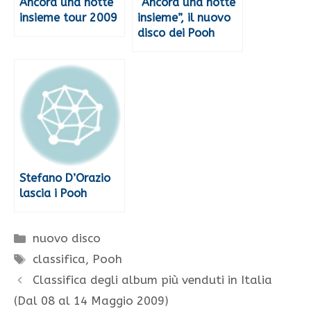
Ancora una notte
“Ancora una notte
insieme tour 2009
insieme”, il nuovo
disco dei Pooh
Stefano D’Orazio
lascia i Pooh
Categorie
nuovo disco
Tag
classifica
,
Pooh
Classifica degli album più venduti in Italia
(Dal 08 al 14 Maggio 2009)