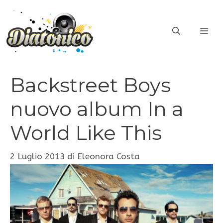
Vai
al
ME
contenuto
Backstreet Boys
nuovo album In a
World Like This
2 Luglio 2013
di
Eleonora Costa