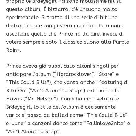
proprio le 3rdeyegirl «ci sono moltissime hit su
questo album. È bizzarro, c’è unsuono molto
sperimentale. Si tratta di una serie di hit una
dietro l’altra e conquisteranno i fan che amano
ascoltare quello che Prince ha da dire, invece di
volere sempre e solo il classico suono alla Purple
Rain».
Prince aveva già pubblicato alcuni singoli per
anticipare l’album (“Hardrocklover”, “Stare” e
“This Could B Us”), che vanta anche i featuring di
Rita Ora (“Ain’t About to Stop”) e di Lianne La
Havas (“Mr. Nelson”). Come hanno rivelato le
3rdeyegirl, lo stile dell’album è decisamente
vario: si passa da ballad come “This Could B Us”
e “June” a canzoni dance come “Fallinlove2nite” e
“Ain’t About to Stop”.