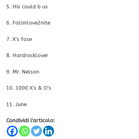
5. His could b us
6. Fallinlove2nite
7. X’s face
8. Hardrocklover
9. Mr. Nelson
10. 1000 X’s & O’s
11. June
Condividi l'articolo: