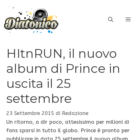
Vai
al
ME
contenuto
HItnRUN, il nuovo
album di Prince in
uscita il 25
settembre
23 Settembre 2015
di
Redazione
Un ritorno, a dir poco, attesissimo per milioni di
fans sparsi in tutto il globo. Prince è pronto per
pubblicare in data 25 settembre il nuovo album