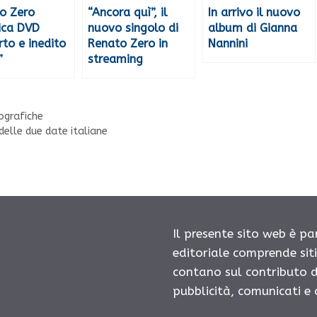
o Zero
“Ancora quì”, il
In arrivo il nuovo
ica DVD
nuovo singolo di
album di Gianna
rto e inedito
Renato Zero in
Nannini
”
streaming
cografiche
delle due date italiane
Il presente sito web è pa
editoriale comprende sit
contano sul contributo d
pubblicità, comunicati e