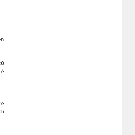
on
20
 è
re
di