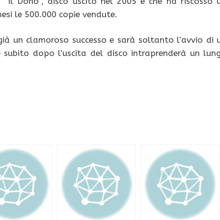
o “Il Dono”, disco uscito nel 2005 e che ha riscosso 
mesi le 500.000 copie vendute.
ià un clamoroso successo e sarà soltanto l’avvio di 
e subito dopo l’uscita del disco intraprenderà un lun