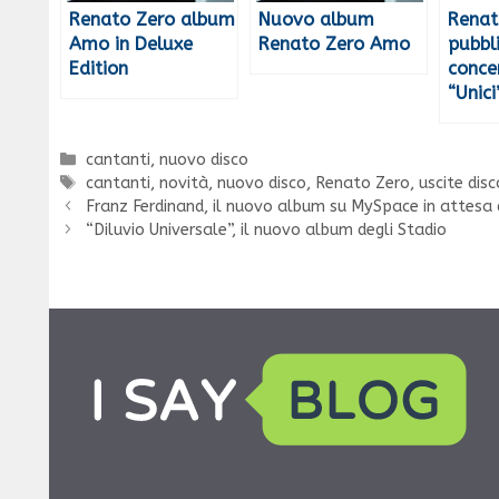
Renato Zero album
Nuovo album
Renat
Amo in Deluxe
Renato Zero Amo
pubbl
Edition
conce
“Unici
Categorie
cantanti
,
nuovo disco
Tag
cantanti
,
novità
,
nuovo disco
,
Renato Zero
,
uscite dis
Franz Ferdinand, il nuovo album su MySpace in attesa 
“Diluvio Universale”, il nuovo album degli Stadio