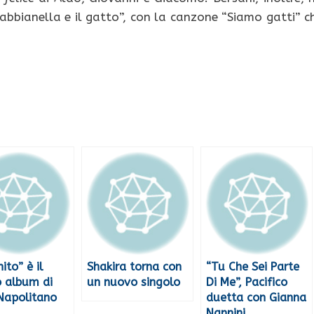
abbianella e il gatto”, con la canzone “Siamo gatti” c
nito” è il
Shakira torna con
“Tu Che Sei Parte
 album di
un nuovo singolo
Di Me”, Pacifico
Napolitano
duetta con Gianna
Nannini