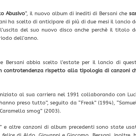
to Abusivo
“, il nuovo album di inediti di Bersani che
sa
ni ha scelto di anticipare di più di due mesi il lancio d
’uscita del suo nuovo disco anche perchè il titolo d
riodo dell’anno.
 Bersani abbia scelto l’estate per il lancio di ques
n controtendenza rispetto alla tipologia di canzoni c
iniziato al sua carriera nel 1991 collaborando con Luc
’hanno preso tutto”, seguito da “Freak” (1994), “Samue
 “Caramella smog” (2003).
” e altre canzoni di album precedenti sono state usa
 felice
di Aldo, Giovanni e Giacomo. Bersani, inoltre, 