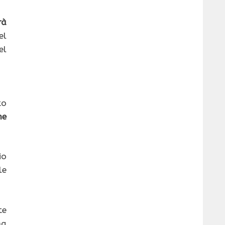
rà
el
el
to
he
io
le
te
ha