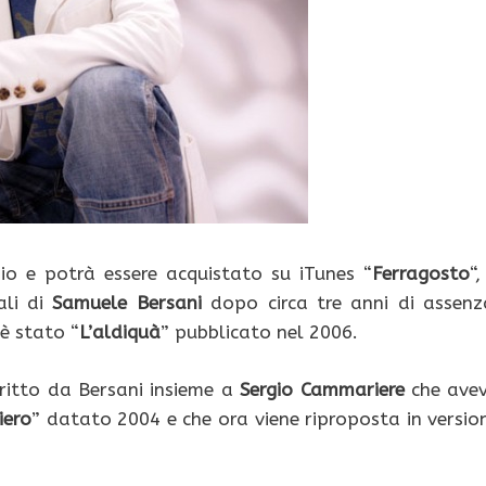
io e potrà essere acquistato su iTunes “
Ferragosto
“,
ali di
Samuele Bersani
dopo circa tre anni di assenz
 è stato “
L’aldiquà
” pubblicato nel 2006.
critto da Bersani insieme a
Sergio Cammariere
che ave
iero
” datato 2004 e che ora viene riproposta in versio