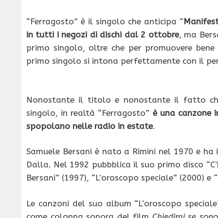
“Ferragosto” è il singolo che anticipa “
Manifes
in tutti i negozi di dischi dal 2 ottobre
, ma Bersa
primo singolo, oltre che per promuovere bene l
primo singolo si intona perfettamente con il pe
Nonostante il titolo e nonostante il fatto che
singolo, in realtà “Ferragosto”
è una canzone i
spopolano nelle radio in estate
.
Samuele Bersani è nato a Rimini nel 1970 e ha 
Dalla. Nel 1992 pubbblica il suo primo disco “C
Bersani” (1997), “L’oroscopo speciale” (2000) e
Le canzoni del suo album “L’oroscopo speciale
come colonna sonora del film
Chiedimi se sono