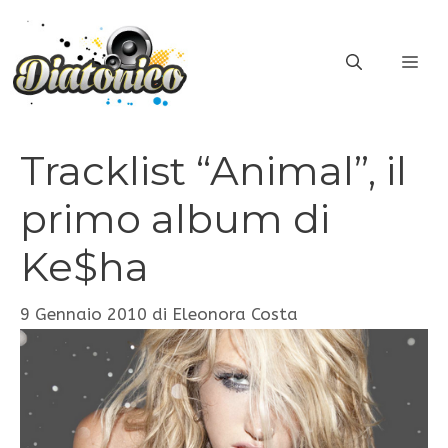
Vai
al
ME
contenuto
Tracklist “Animal”, il
primo album di
Ke$ha
9 Gennaio 2010
di
Eleonora Costa