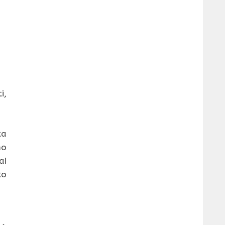
i,
ta
mo
ai
to