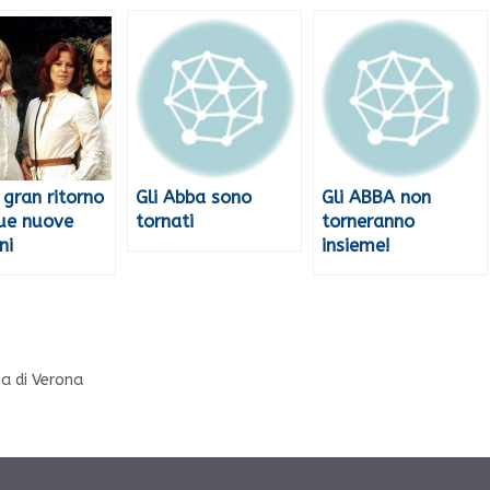
 gran ritorno
Gli Abba sono
Gli ABBA non
ue nuove
tornati
torneranno
ni
insieme!
na di Verona