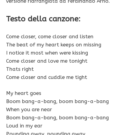
versione riarrangiata da Ferdinando Arnó.
Testo della canzone:
Come closer, come closer and listen
The beat of my heart keeps on missing
I notice it most when were kissing
Come closer and love me tonight
Thats right
Come closer and cuddle me tight
My heart goes
Boom bang-a-bang, boom bang-a-bang
When you are near
Boom bang-a-bang, boom bang-a-bang
Loud in my ear
Pounding away, pounding away