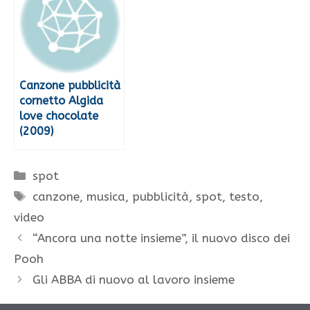
Canzone pubblicità
cornetto Algida
love chocolate
(2009)
Categorie
spot
Tag
canzone
,
musica
,
pubblicità
,
spot
,
testo
,
video
“Ancora una notte insieme”, il nuovo disco dei
Pooh
Gli ABBA di nuovo al lavoro insieme