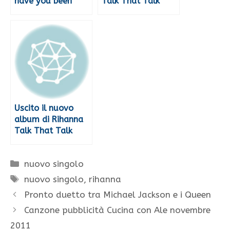
have you been
Talk That Talk
Uscito il nuovo
album di Rihanna
Talk That Talk
Categorie
nuovo singolo
Tag
nuovo singolo
,
rihanna
Pronto duetto tra Michael Jackson e i Queen
Canzone pubblicità Cucina con Ale novembre
2011