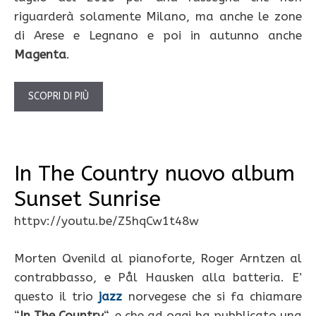
riguarderà solamente Milano, ma anche le zone
di Arese e Legnano e poi in autunno anche
Magenta
.
SCOPRI DI PIÙ
In The Country nuovo album
Sunset Sunrise
httpv://youtu.be/Z5hqCw1t48w
Morten Qvenild al pianoforte, Roger Arntzen al
contrabbasso, e Pål Hausken alla batteria. E’
questo il trio
jazz
norvegese che si fa chiamare
“
In The Country
“, e che ad oggi ha pubblicato una