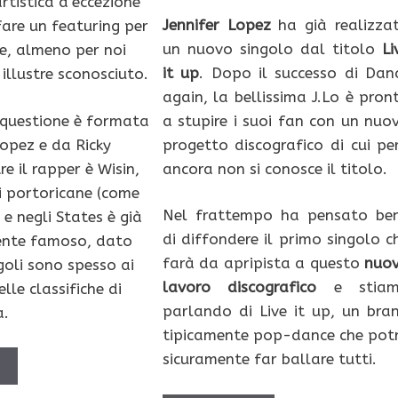
rtistica d’eccezione
Jennifer Lopez
ha già realizza
fare un featuring per
un nuovo singolo dal titolo
Li
he, almeno per noi
it up
. Dopo il successo di Dan
 illustre sconosciuto.
again, la bellissima J.Lo è pron
 questione è formata
a stupire i suoi fan con un nuo
Lopez e da Ricky
progetto discografico di cui pe
e il rapper è Wisin,
ancora non si conosce il titolo.
ni portoricane (come
Nel frattempo ha pensato be
 e negli States è già
di diffondere il primo singolo c
ente famoso, dato
farà da apripista a questo
nuo
ngoli sono spesso ai
lavoro discografico
e stia
elle classifiche di
parlando di Live it up, un bra
a.
tipicamente pop-dance che pot
sicuramente far ballare tutti.
Ù