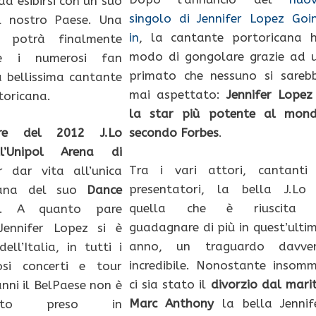
ad esibirsi con un suo
singolo di Jennifer Lopez Goi
l nostro Paese. Una
in
, la cantante portoricana 
e potrà finalmente
modo di gongolare grazie ad 
re i numerosi fan
primato che nessuno si sareb
la bellissima cantante
mai aspettato:
Jennifer Lopez
toricana.
la star più potente al mon
bre del 2012 J.Lo
secondo Forbes
.
ll’Unipol Arena di
Tra i vari attori, cantanti
 dar vita all’unica
presentatori, la bella J.Lo
iana del suo
Dance
quella che è riuscita
. A quanto pare
guadagnare di più in quest’ulti
Jennifer Lopez si è
anno, un traguardo davve
ell’Italia, in tutti i
incredibile. Nonostante insom
si concerti e tour
ci sia stato il
divorzio dal mari
anni il BelPaese non è
Marc Anthony
la bella Jennif
ato preso in