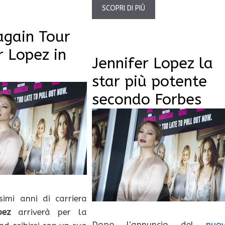
SCOPRI DI PIÙ
again Tour
r Lopez in
Jennifer Lopez la
star più potente
secondo Forbes
imi anni di carriera
pez
arriverà per la
Dopo l’annuncio del
nuo