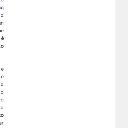
ng
ha
un
be
 è
do
 e
 è
 a
mo
ro
ma
to
er