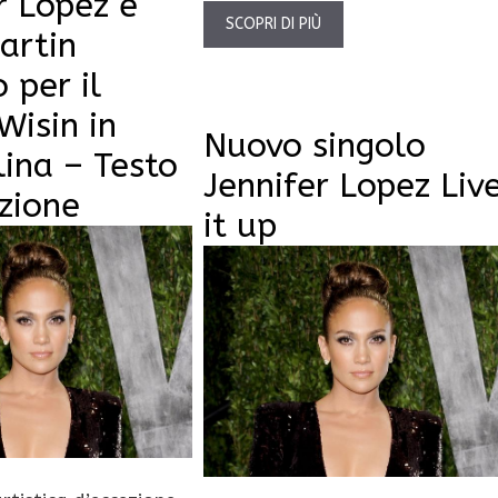
r Lopez e
SCOPRI DI PIÙ
artin
 per il
Wisin in
Nuovo singolo
ina – Testo
Jennifer Lopez Liv
zione
it up