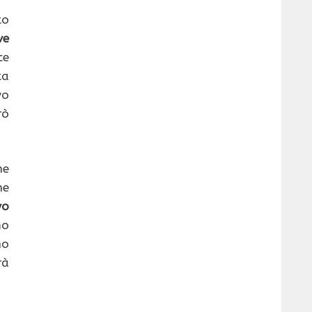
to
ve
ce
ta
vo
rò
ne
he
vo
mo
no
rà