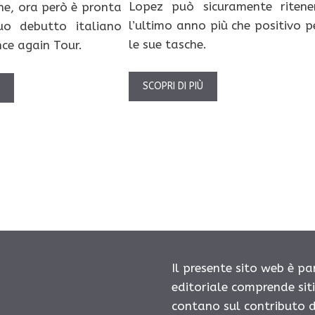
Lopez può sicuramente ritene
ne, ora però è pronta
l’ultimo anno più che positivo p
uo debutto italiano
le sue tasche.
nce again Tour.
SCOPRI DI PIÙ
Ù
Il presente sito web è pa
editoriale comprende sit
contano sul contributo d