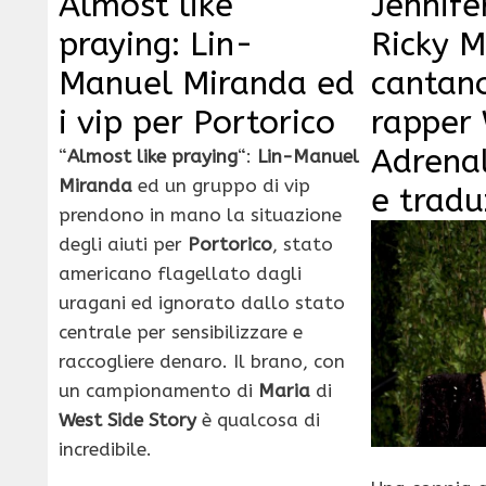
Almost like
Jennife
praying: Lin-
Ricky M
Manuel Miranda ed
cantano
i vip per Portorico
rapper 
Adrenal
“
Almost like praying
“:
Lin-Manuel
Miranda
ed un gruppo di vip
e tradu
prendono in mano la situazione
degli aiuti per
Portorico
, stato
americano flagellato dagli
uragani ed ignorato dallo stato
centrale per sensibilizzare e
raccogliere denaro. Il brano, con
un campionamento di
Maria
di
West Side Story
è qualcosa di
incredibile.