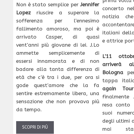
prima volta 
Non è stato semplice per
Jennifer
concerto ne
Lopez
riuscire a superare la
notizia ch
sofferenza per l’ennesimo
accontenta
fallimento amoroso, ma poi è
italiani del
arrivato Casper, di quasi
e attrice por
vent’anni più giovane di lei. J.Lo
ammette semplicemente di
L’11 otto
essersi innamorata e di non
arriverà a
badare alla tanta differenza di
Bologna
per
età che c’è tra i due, per ora si
tappa ital
gode quest’amore che la fa
again Tour
sentire estremamente libera, una
finalmente 
sensazione che non provava più
resa conto d
da tempo.
suoi numero
degli ultimi 
SCOPRI DI PIÙ
mai st