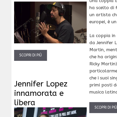
Una coppia a
ha scelto di 
un artista c
europei, è un
La coppia in
da Jennifer 
Martin, mentr
SCOPRI DI PIÙ
che ha origi
Ricky Martin)
particolarm
che i suoi si
Jennifer Lopez
primi posti d
innamorata e
musica latin
libera
SCOPRI DI PI