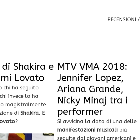
RECENSIONI 
di Shakira e
MTV VMA 2018:
Demi Lovato
Jennifer Lopez,
Ariana Grande,
o chi ha seguito
chi invece lo ha
Nicky Minaj tra i
nno magistralmente
performer
zione di
Shakira
. E
Lovato
?
Si avvicina la data di una delle
manifestazioni musicali
più
seguite dai giovani americani e