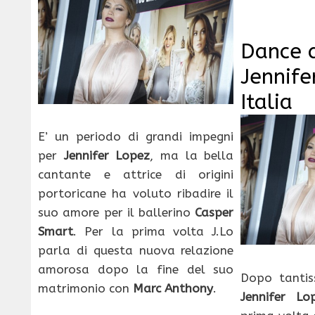
Dance 
Jennife
Italia
E’ un periodo di grandi impegni
per
Jennifer Lopez
, ma la bella
cantante e attrice di origini
portoricane ha voluto ribadire il
suo amore per il ballerino
Casper
Smart
. Per la prima volta J.Lo
parla di questa nuova relazione
amorosa dopo la fine del suo
Dopo tantiss
matrimonio con
Marc Anthony
.
Jennifer Lo