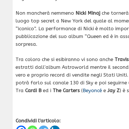
Non mancherà nemmeno
Nicki Minaj
che tornerà
luogo top secret a New York del quale al moment
“iconico”. La performance di Nicki è molto impor
pubblicazione del suo album “Queen ed è in ass
sorpresa.
Tra coloro che si esibiranno vi sono anche
Travis
estratti dall’album Astroworld mentre il secon
vero e proprio record di vendite negli Stati Uniti
potrà farlo sul canale 130 di Sky e poi seguirn
Tra
Cardi B
ed i
The Carters
(
Beyoncé
e
Jay Z
) è 
Condividi l'articolo: