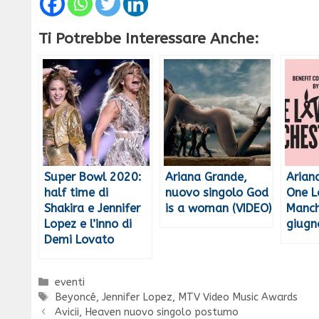
Ti Potrebbe Interessare Anche:
Super Bowl 2020:
Ariana Grande,
Arian
half time di
nuovo singolo God
One L
Shakira e Jennifer
is a woman (VIDEO)
Manch
Lopez e l’inno di
giugn
Demi Lovato
Categorie
eventi
Tag
Beyoncé
,
Jennifer Lopez
,
MTV Video Music Awards
Avicii, Heaven nuovo singolo postumo