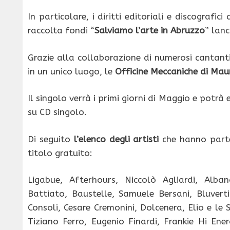
In particolare, i diritti editoriali e discografi
raccolta fondi “
Salviamo l’arte in Abruzzo
” lan
Grazie alla collaborazione di numerosi cantanti 
in un unico luogo, le
Officine Meccaniche di Mau
Il singolo verrà i primi giorni di Maggio e potr
su CD singolo.
Di seguito
l’elenco degli artisti
che hanno parte
titolo gratuito:
Ligabue, Afterhours, Niccolò Agliardi, Alba
Battiato, Baustelle, Samuele Bersani, Bluvert
Consoli, Cesare Cremonini, Dolcenera, Elio e le St
Tiziano Ferro, Eugenio Finardi, Frankie Hi Ene