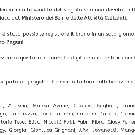
ci derivati dalle vendite del singolo saranno devoluti al
ciata dal
Ministero dei Beni e delle Attività Culturali
.
è stato possibile registrare il brano in un solo giorno
ro Pagani
.
à essere acquistato in formato digitale oppure fisicamen
cipato al progetto fornendo la loro collaborazione
no, Alioscia, Malika Ayane, Claudio Baglioni, Fran
igo, Caparezza, Luca Carboni, Caterina Caselli, Carm
orie Tese, Elisa, Niccolò Fabi, Fabri Fibra, Giusy Ferrer
rgy, Giorgia, Gianluca Grignani, J.Ax, Jovanotti, Mang