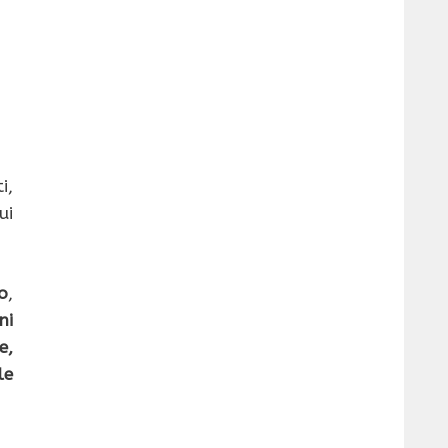
i,
ui
o
,
ni
e,
le