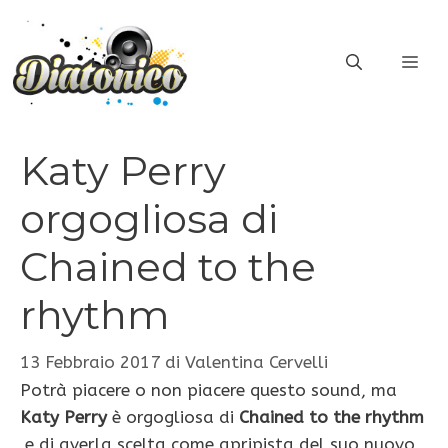
Vai
al
ME
contenuto
Katy Perry
orgogliosa di
Chained to the
rhythm
13 Febbraio 2017
di
Valentina Cervelli
Potrà piacere o non piacere questo sound, ma
Katy Perry
è orgogliosa di
Chained to the rhythm
e di averla scelta come apripista del suo nuovo