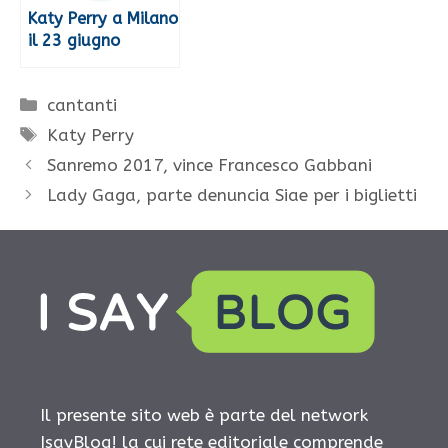
Katy Perry a Milano
il 23 giugno
Categorie
cantanti
Tag
Katy Perry
Sanremo 2017, vince Francesco Gabbani
Lady Gaga, parte denuncia Siae per i biglietti
Il presente sito web è parte del network
IsayBlog! la cui rete editoriale comprende