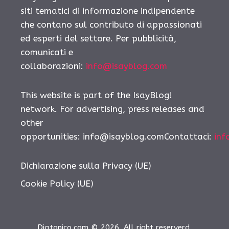
siti tematici di informazione indipendente
che contano sul contributo di appassionati
ed esperti del settore. Per pubblicità,
comunicati e
collaborazioni:
info@isayblog.com
This website is part of the IsayBlog!
network. For advertising, press releases and
other
opportunities:
info@isayblog.comContattaci
:
inf
Dichiarazione sulla Privacy (UE)
Cookie Policy (UE)
Diatonico.com © 2026. All right reserverd.