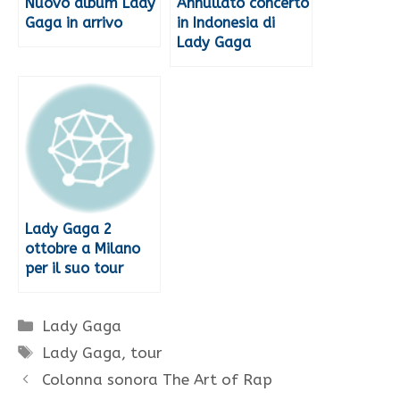
Nuovo album Lady
Annullato concerto
Gaga in arrivo
in Indonesia di
Lady Gaga
Lady Gaga 2
ottobre a Milano
per il suo tour
Categorie
Lady Gaga
Tag
Lady Gaga
,
tour
Colonna sonora The Art of Rap