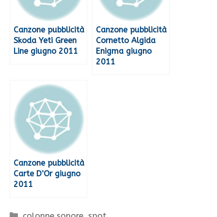
Canzone pubblicità
Canzone pubblicità
Skoda Yeti Green
Cornetto Algida
Line giugno 2011
Enigma giugno
2011
Canzone pubblicità
Carte D’Or giugno
2011
Categorie
colonne sonore
,
spot