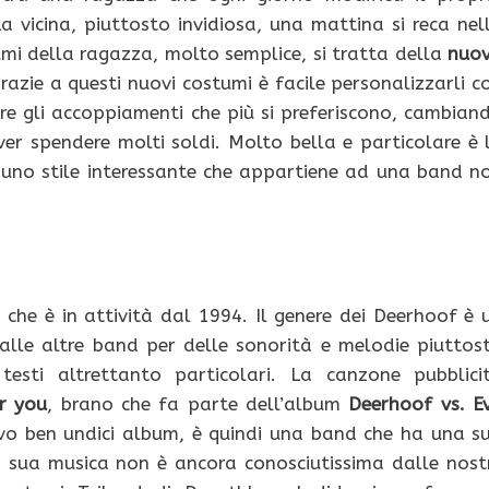
 vicina, piuttosto invidiosa, una mattina si reca nel
umi della ragazza, molto semplice, si tratta della
nuo
razie a questi nuovi costumi è facile personalizzarli c
reare gli accoppiamenti che più si preferiscono, cambian
r spendere molti soldi. Molto bella e particolare è 
 uno stile interessante che appartiene ad una band n
 che è in attività dal 1994. Il genere dei Deerhoof è 
alle altre band per delle sonorità e melodie piuttos
esti altrettanto particolari. La canzone pubblici
or you
, brano che fa parte dell’album
Deerhoof vs. Ev
ivo ben undici album, è quindi una band che ha una s
a sua musica non è ancora conosciutissima dalle nost