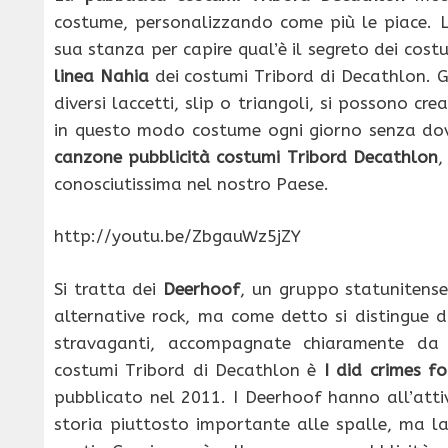
costume, personalizzando come più le piace. La
sua stanza per capire qual’è il segreto dei cost
linea Nahia
dei costumi Tribord di Decathlon. G
diversi laccetti, slip o triangoli, si possono c
in questo modo costume ogni giorno senza dove
canzone pubblicità costumi Tribord Decathlon
,
conosciutissima nel nostro Paese.
http://youtu.be/ZbgauWz5jZY
Si tratta dei
Deerhoof
, un gruppo statunitense
alternative rock, ma come detto si distingue d
stravaganti, accompagnate chiaramente da t
costumi Tribord di Decathlon è
I did crimes f
pubblicato nel 2011. I Deerhoof hanno all’att
storia piuttosto importante alle spalle, ma l