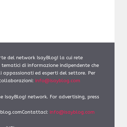
rte del network IsayBlog! la cui rete
i tematici di informazione indipendente che
i appassionati ed esperti del settore. Per
 collaborazioni:
info@isayblog.com
he IsayBlog! network. For advertising, press
yblog.comContattaci
:
info@isayblog.com