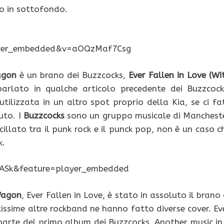
o in sottofondo.
ayer_embedded&v=aOQzMaf7Csg
agon
è un brano dei Buzzcocks,
Ever Fallen in Love (Wi
arlato in qualche articolo precedente dei Buzzcock
ilizzata in un altro spot proprio della Kia, se ci fa
uto. I
Buzzcocks
sono un gruppo musicale di Manchest
illato tra il punk rock e il punck pop, non è un caso c
k.
ASk&feature=player_embedded
Wagon
, Ever Fallen in Love, è stato in assoluto il brano 
tissime altre rockband ne hanno fatto diverse cover. Ev
 parte del primo album dei Buzzcocks, Another music in