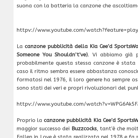
suona con la batteria la canzone che ascoltiam
httpv://www.youtube.com/watch?feature=pl
La
canzone pubblicità della Kia Cee’d SportsW
Someone You Shouldn’t’ve)
. Vi abbiamo già p
probabilmente questa stessa canzone è stata ut
caso il ritmo sembra essere abbastanza conosci
formatosi nel 1976, il loro genere ha sempre osc
sono stati dei veri e propri rivoluzionari del pun
httpv://www.youtube.com/watch?v=WPG6Ak5F
Proprio la
canzone pubblicità Kia Cee’d Sports
maggior successo dei
Buzzcocks
, tant’è che mol
Fallen in Love è stata realizzata nel 1978 e fa