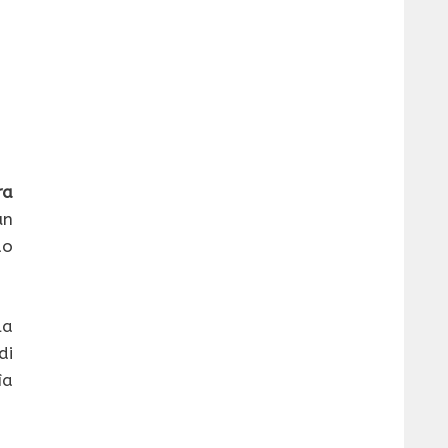
ra
un
do
la
di
ìa