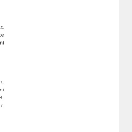
la
te
ni
ma
ni
3.
ta