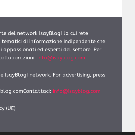
rte del network IsayBlog! la cui rete
i tematici di informazione indipendente che
i appassionati ed esperti del settore. Per
 collaborazioni:
info@isayblog.com
he IsayBlog! network. For advertising, press
yblog.comContattaci
:
info@isayblog.com
cy (UE)