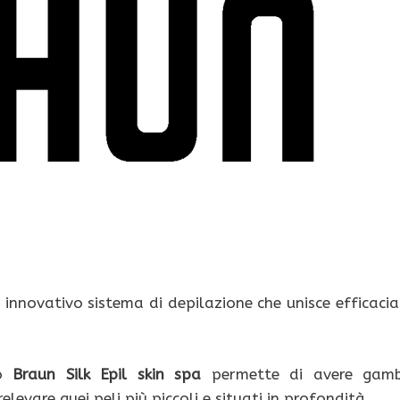
n innovativo sistema di depilazione che unisce efficacia
vo
Braun Silk Epil skin spa
permette di avere gam
levare quei peli più piccoli e situati in profondità.