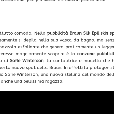
rattutto comodo. Nella
pubblicità Braun Silk Epil skin s
amente si depila nella sua vasca da bagno, ma sen
spazzola esfoliante che genera praticamente un legge
teressa maggiormente scoprire è la
canzone pubblici
no di
Sofie Winterson
, la cantautrice e modella che 
esto nuovo spot della Braun. In effetti la protagonis
prio Sofie Winterson, una nuova stellina del mondo del
è anche una bellissima ragazza.