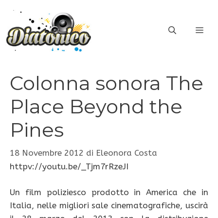
Vai
al
ME
contenuto
Colonna sonora The
Place Beyond the
Pines
18 Novembre 2012
di
Eleonora Costa
httpv://youtu.be/_Tjm7rRzeJI
Un film poliziesco prodotto in America che in
Italia, nelle migliori sale cinematografiche, uscirà