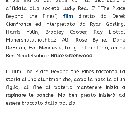
il 28 marzo del 2013 con la distribuzione
affidata alla società Lucky Red. E’ “The Place
Beyond the Pines”,
film
diretto da Derek
Cianfrance ed interpretato da Ryan Gosling,
Harris Yulin, Bradley Cooper, Ray Liotta,
Mahershalalhashbaz Ali, Rose Byrne, Dane
DeHaan, Eva Mendes e, tra gli altri attori, anche
Ben Mendelsohn e
Bruce Greenwood
.
Il film The Place Beyond the Pines racconta la
storia di uno stuntman che, dopo la nascita di un
figlio, al fine di poterlo mantenere inizia a
rapinare le banche
. Ma ben presto inizierà ad
essere braccato dalla polizia.