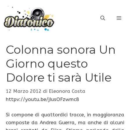
Vai
al
ME
contenuto
Colonna sonora Un
Giorno questo
Dolore ti sarà Utile
12 Marzo 2012
di
Eleonora Costa
httpv://youtu.be/jIusOFzwmc8
Si compone di quattordici tracce, in maggioranza
composte da Andrea Guerra, ma anche di alcuni