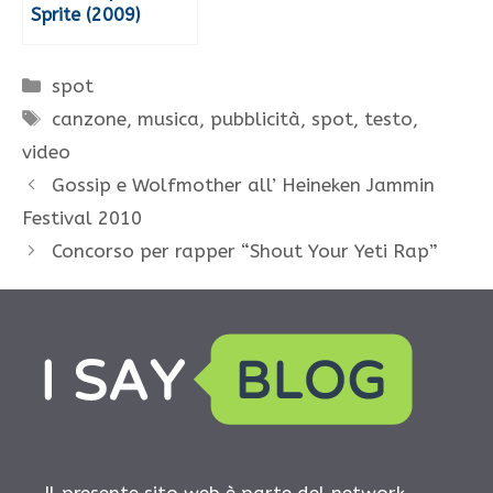
Sprite (2009)
Categorie
spot
Tag
canzone
,
musica
,
pubblicità
,
spot
,
testo
,
video
Gossip e Wolfmother all’ Heineken Jammin
Festival 2010
Concorso per rapper “Shout Your Yeti Rap”
Il presente sito web è parte del network