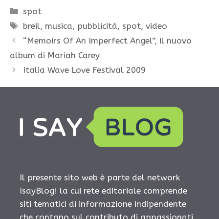
Categorie
spot
Tag
breil
,
musica
,
pubblicità
,
spot
,
video
“Memoirs Of An Imperfect Angel”, il nuovo
album di Mariah Carey
Italia Wave Love Festival 2009
Il presente sito web è parte del network
IsayBlog! la cui rete editoriale comprende
siti tematici di informazione indipendente
che contano sul contributo di appassionati