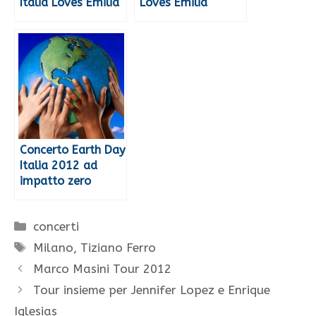
Italia Loves Emilia
Loves Emilia
Concerto Earth Day
Italia 2012 ad
impatto zero
Categorie
concerti
Tag
Milano
,
Tiziano Ferro
Marco Masini Tour 2012
Tour insieme per Jennifer Lopez e Enrique
Iglesias