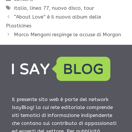
Tag
italia
,
linea 77
,
nuovo disco
,
tour
“About Love” è il nuovo album delle
Plasticines
Marco Mengoni respinge le accuse di Morgan
Il presente sito web è parte del network
IsayBlog! la cui rete editoriale comprende
siti tematici di informazione indipendente
che contano sul contributo di appassionati
ed esperti del settore. Per pubblicità,