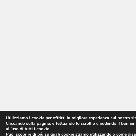
Utilizziamo i cookie per offrirti la migliore esperienza sul nostro si
Cliccando sulla pagina, effettuando lo scroll o chiudendo il banner,
all’uso di tutti i cookie
Puoi scoprire di più su quali cookie stiamo utilizzando o come disat