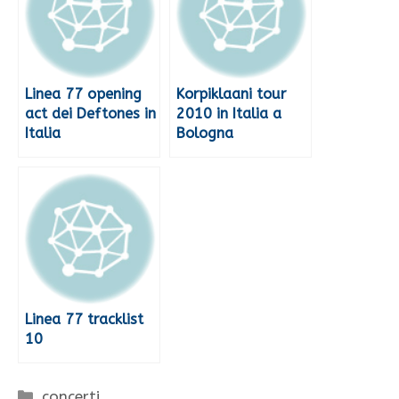
Linea 77 opening
Korpiklaani tour
act dei Deftones in
2010 in Italia a
Italia
Bologna
Linea 77 tracklist
10
Categorie
concerti