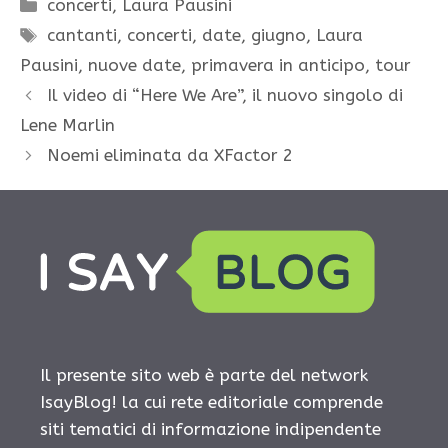
Categorie
concerti
,
Laura Pausini
Tag
cantanti
,
concerti
,
date
,
giugno
,
Laura
Pausini
,
nuove date
,
primavera in anticipo
,
tour
Il video di “Here We Are”, il nuovo singolo di
Lene Marlin
Noemi eliminata da XFactor 2
Il presente sito web è parte del network
IsayBlog! la cui rete editoriale comprende
siti tematici di informazione indipendente