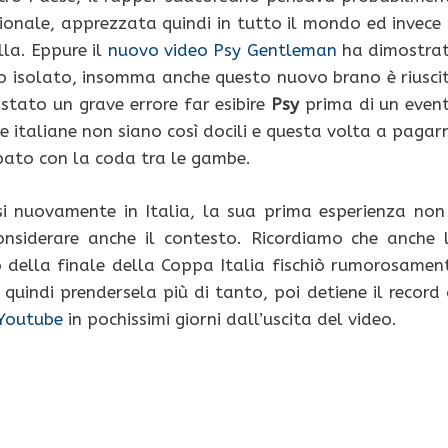
ionale, apprezzata quindi in tutto il mondo ed invece 
lla. Eppure il
nuovo video Psy Gentleman
ha dimostra
 isolato, insomma anche questo nuovo brano è riusci
stato un grave errore far esibire
Psy
prima di un even
rie italiane non siano così docili e questa volta a pagar
pato con la coda tra le gambe.
rsi nuovamente in Italia, la sua prima esperienza non
nsiderare anche il contesto. Ricordiamo che anche 
co della finale della Coppa Italia fischiò rumorosamen
quindi prendersela più di tanto, poi detiene il record 
 Youtube
in pochissimi giorni dall’uscita del video.