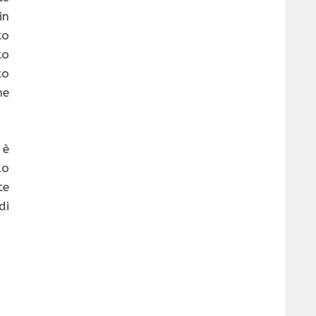
in
to
to
to
ne
 è
lo
te
di