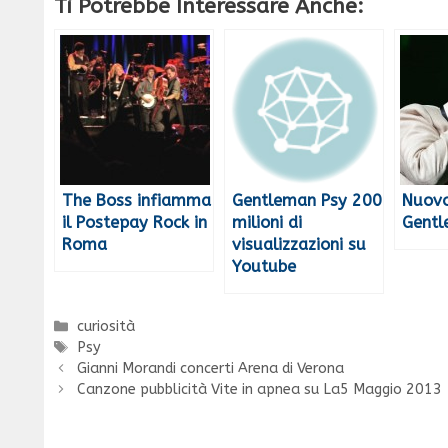
Ti Potrebbe Interessare Anche:
The Boss infiamma
Gentleman Psy 200
Nuovo
il Postepay Rock in
milioni di
Gent
Roma
visualizzazioni su
Youtube
Categorie
curiosità
Tag
Psy
Gianni Morandi concerti Arena di Verona
Canzone pubblicità Vite in apnea su La5 Maggio 2013