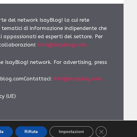
rte del network IsayBlog! la cui rete
i tematici di informazione indipendente che
i appassionati ed esperti del settore. Per
 collaborazioni:
info@isayblog.com
he IsayBlog! network. For advertising, press
yblog.comContattaci
:
info@isayblog.com
cy (UE)
CLOSE GDPR CO
ta
Rifiuta
Impostazioni