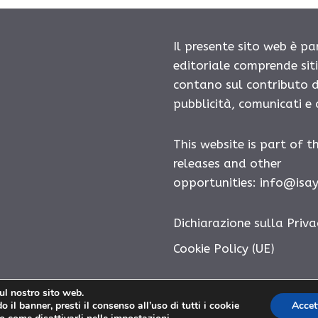
Il presente sito web è pa
editoriale comprende sit
contano sul contributo d
pubblicità, comunicati e
This website is part of t
releases and other
opportunities:
info@isa
Dichiarazione sulla Priva
Cookie Policy (UE)
sul nostro sito web.
 il banner, presti il consenso all’uso di tutti i cookie
Accet
Diatonico.com © 2026. All right reserverd.