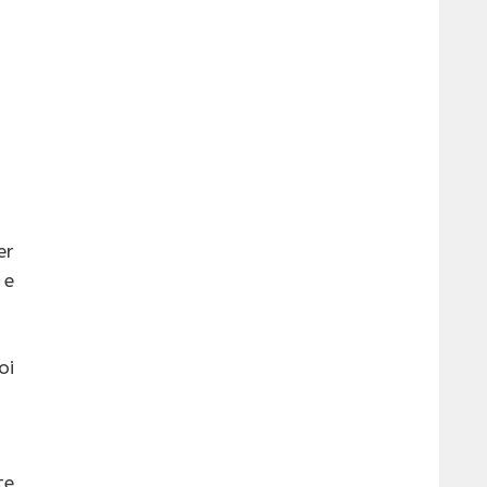
er
 e
oi
te