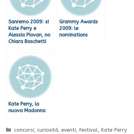
Sanremo 2009: si
Grammy Awards
Kate Perry e
2009: le
Alessia Piovan, no
nominations
Chiara Baschetti
Kate Perry, la
nuova Madonna
Categorie
concorsi
,
curiosità
,
eventi
,
festival
,
Kate Perry