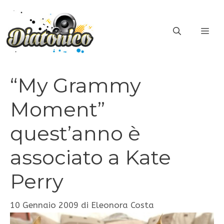
Vai
al
ME
contenuto
“My Grammy
Moment”
quest’anno è
associato a Kate
Perry
10 Gennaio 2009
di
Eleonora Costa