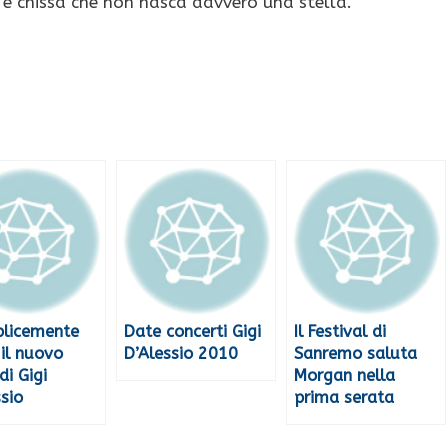
 e chissà che non nasca davvero una stella.
licemente
Date concerti Gigi
Il Festival di
 il nuovo
D’Alessio 2010
Sanremo saluta
di Gigi
Morgan nella
sio
prima serata