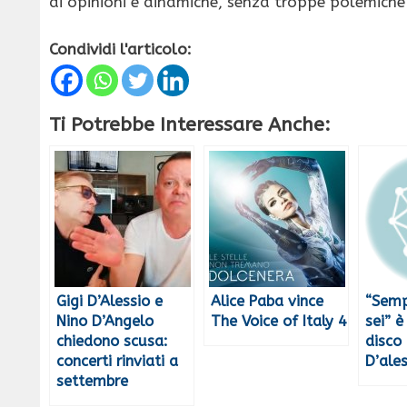
di opinioni e dinamiche, senza troppe polemiche
Condividi l'articolo:
Ti Potrebbe Interessare Anche:
Gigi D’Alessio e
Alice Paba vince
“Semp
Nino D’Angelo
The Voice of Italy 4
sei” è
chiedono scusa:
disco 
concerti rinviati a
D’ales
settembre