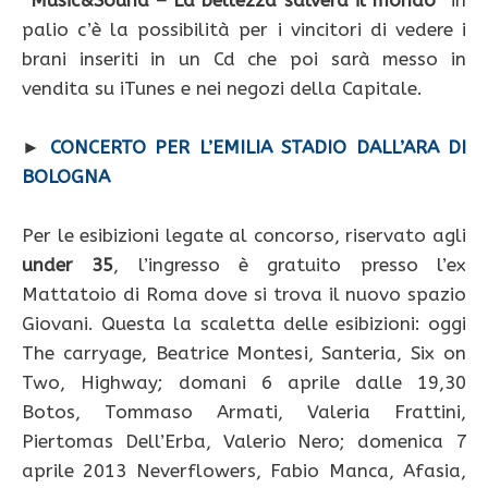
“
Music&Sound – La bellezza salverà il mondo
” in
palio c’è la possibilità per i vincitori di vedere i
brani inseriti in un Cd che poi sarà messo in
vendita su iTunes e nei negozi della Capitale.
►
CONCERTO PER L’EMILIA STADIO DALL’ARA DI
BOLOGNA
Per le esibizioni legate al concorso, riservato agli
under 35
, l’ingresso è gratuito presso l’ex
Mattatoio di Roma dove si trova il nuovo spazio
Giovani. Questa la scaletta delle esibizioni: oggi
The carryage, Beatrice Montesi, Santeria, Six on
Two, Highway; domani 6 aprile dalle 19,30
Botos, Tommaso Armati, Valeria Frattini,
Piertomas Dell’Erba, Valerio Nero; domenica 7
aprile 2013 Neverflowers, Fabio Manca, Afasia,