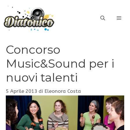
Vai
al
ME
contenuto
Concorso
Music&Sound per i
nuovi talenti
5 Aprile 2013
di
Eleonora Costa