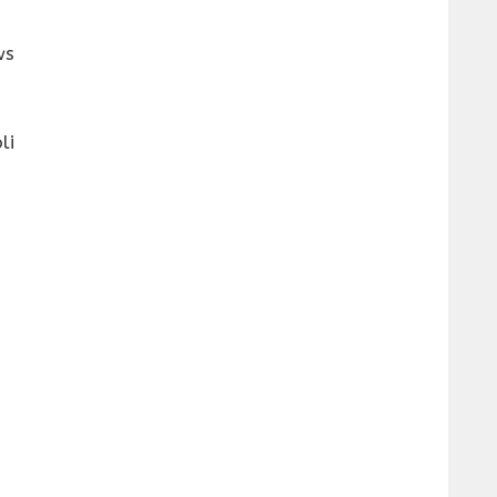
ws
li