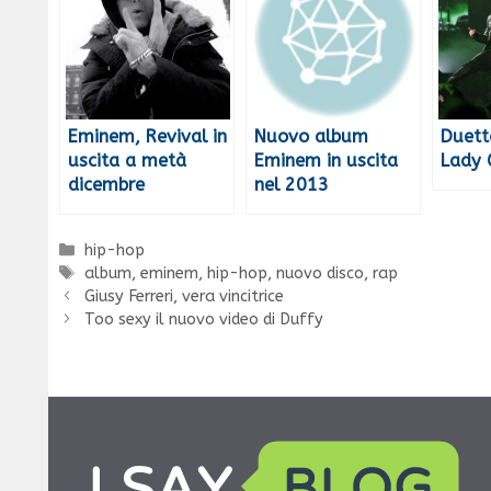
Eminem, Revival in
Nuovo album
Duett
uscita a metà
Eminem in uscita
Lady
dicembre
nel 2013
Categorie
hip-hop
Tag
album
,
eminem
,
hip-hop
,
nuovo disco
,
rap
Giusy Ferreri, vera vincitrice
Too sexy il nuovo video di Duffy