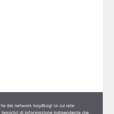
rte del network IsayBlog! la cui rete
i tematici di informazione indipendente che