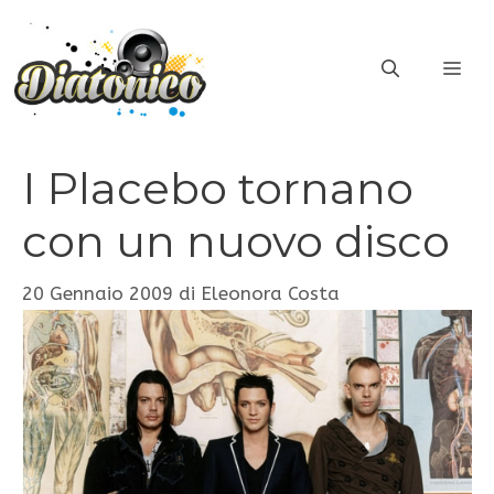
Vai
al
ME
contenuto
I Placebo tornano
con un nuovo disco
20 Gennaio 2009
di
Eleonora Costa