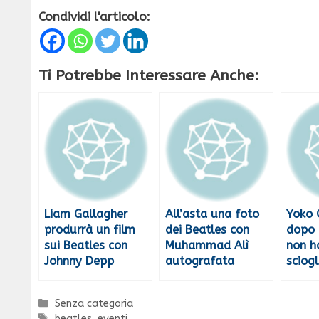
Condividi l'articolo:
Ti Potrebbe Interessare Anche:
Liam Gallagher
All’asta una foto
Yoko 
produrrà un film
dei Beatles con
dopo 
sui Beatles con
Muhammad Alì
non h
Johnny Depp
autografata
sciogl
Categorie
Senza categoria
Tag
beatles
,
eventi