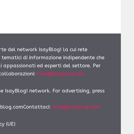
rte del network IsayBlog! la cui rete
i tematici di informazione indipendente che
i appassionati ed esperti del settore. Per
 collaborazioni:
info@isayblog.com
he IsayBlog! network. For advertising, press
yblog.comContattaci
:
info@isayblog.com
cy (UE)