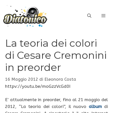
Vai
al
ME
contenuto
La teoria dei colori
di Cesare Cremonini
in preorder
16 Maggio 2012
di
Eleonora Costa
httpv://youtu.be/moGzzVcGd0I
E’ attualmente in preorder, fino al 21 maggio del
2012, “La teoria dei colori”, il nuovo
album
di