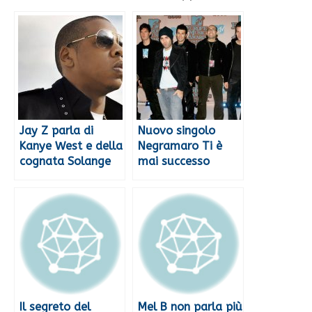
Jay Z parla di
Nuovo singolo
Kanye West e della
Negramaro Ti è
cognata Solange
mai successo
Il segreto del
Mel B non parla più