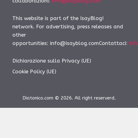
collaborazioni:
info@isayblog.com
This website is part of the IsayBlog!
network. For advertising, press releases and
other
opportunities:
info@isayblog.comContattaci
:
inf
Dichiarazione sulla Privacy (UE)
Cookie Policy (UE)
Diatonico.com © 2026. All right reserverd.