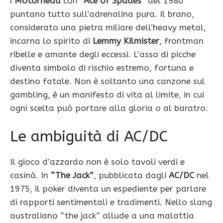
i
Motörhead
con
“Ace of Spades”
del 1980
puntano tutto sull’adrenalina pura. Il brano,
considerato una pietra miliare dell’heavy metal,
incarna lo spirito di
Lemmy Kilmister
, frontman
ribelle e amante degli eccessi. L’asso di picche
diventa simbolo di rischio estremo, fortuna e
destino fatale. Non è soltanto una canzone sul
gambling, è un manifesto di vita al limite, in cui
ogni scelta può portare alla gloria o al baratro.
Le ambiguità di AC/DC
Il gioco d’azzardo non è solo tavoli verdi e
casinò. In
“The Jack”
, pubblicata dagli
AC/DC
nel
1975, il poker diventa un espediente per parlare
di rapporti sentimentali e tradimenti. Nello slang
australiano “the jack” allude a una malattia