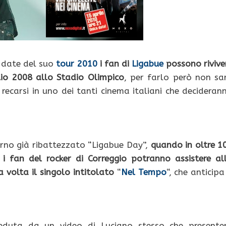
e date del suo
tour 2010
i fan di
Ligabue
possono rivive
lio 2008 allo Stadio Olimpico
, per farlo però non sa
ecarsi in uno dei tanti cinema italiani che decideran
orno già ribattezzato “Ligabue Day”,
quando in oltre 1
 i fan del rocker di Correggio potranno assistere al
 volta il singolo intitolato
“
Nel Tempo
“, che anticipa 
ceduta da un video di Luciano stesso che presente