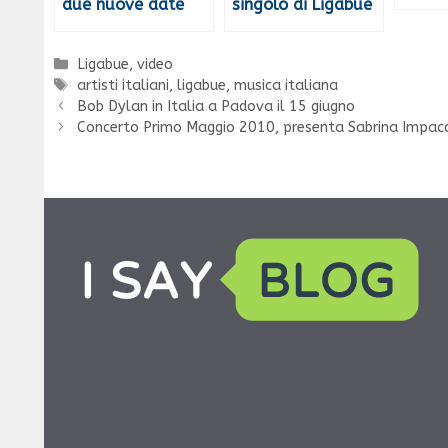
due nuove date
singolo di Ligabue
Categorie
Ligabue
,
video
Tag
artisti italiani
,
ligabue
,
musica italiana
Bob Dylan in Italia a Padova il 15 giugno
Concerto Primo Maggio 2010, presenta Sabrina Impac