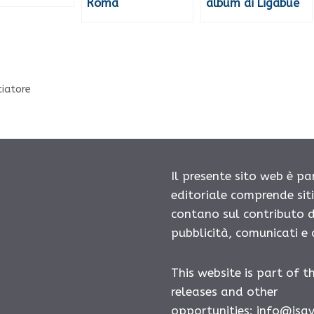
Roma
album di Ligabue
ciatore
Il presente sito web è pa
editoriale comprende sit
contano sul contributo d
pubblicità, comunicati e
This website is part of t
releases and other
opportunities:
info@isa