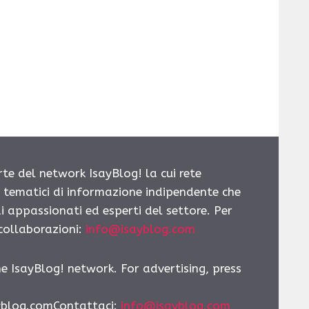
rte del network IsayBlog! la cui rete
i tematici di informazione indipendente che
i appassionati ed esperti del settore. Per
 collaborazioni:
info@isayblog.com
he IsayBlog! network. For advertising, press
yblog.comContattaci
:
info@isayblog.com