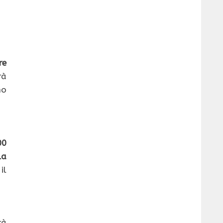
re
rà
no
00
la
il
rà