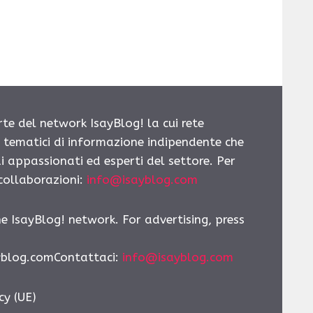
rte del network IsayBlog! la cui rete
i tematici di informazione indipendente che
i appassionati ed esperti del settore. Per
 collaborazioni:
info@isayblog.com
he IsayBlog! network. For advertising, press
yblog.comContattaci
:
info@isayblog.com
cy (UE)