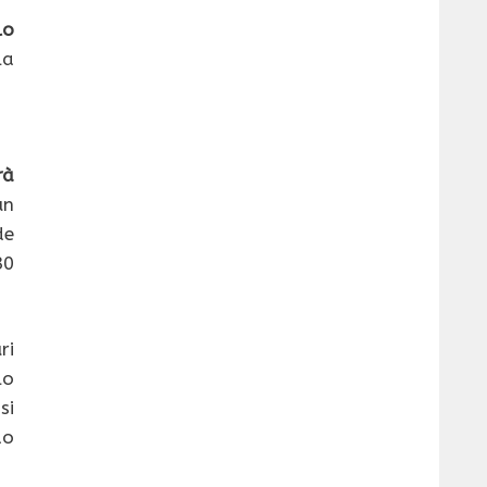
lo
la
rà
un
de
30
ri
lo
si
do