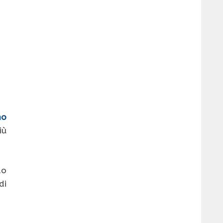
no
iù
do
di