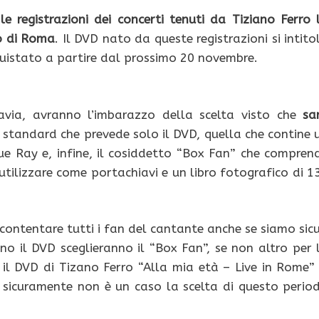
le registrazioni dei concerti tenuti da Tiziano Ferro 
co di Roma
. Il DVD nato da queste registrazioni si intito
quistato a partire dal prossimo 20 novembre.
avia, avranno l’imbarazzo della scelta visto che
sa
ne standard che prevede solo il DVD, quella che contine 
lue Ray e, infine, il cosiddetto “Box Fan” che compren
tilizzare come portachiavi e un libro fotografico di 1
ccontentare tutti i fan del cantante anche se siamo sicu
no il DVD sceglieranno il “Box Fan”, se non altro per 
il DVD di Tizano Ferro “Alla mia età – Live in Rome” 
 sicuramente non è un caso la scelta di questo perio