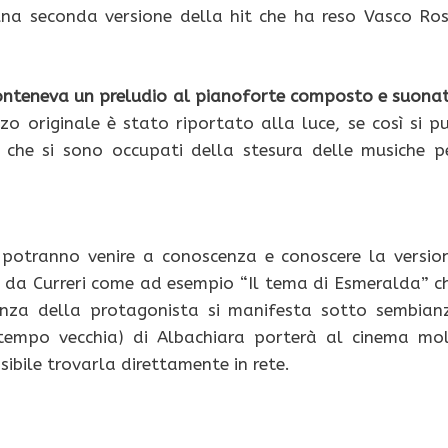
na seconda versione della hit che ha reso Vasco Ros
e conteneva un preludio al pianoforte composto e suona
zzo originale è stato riportato alla luce, se così si p
 che si sono occupati della stesura delle musiche p
potranno venire a conoscenza e conoscere la versio
te da Curreri come ad esempio “Il tema di Esmeralda” c
ienza della protagonista si manifesta sotto sembian
tempo vecchia) di Albachiara porterà al cinema mol
sibile trovarla direttamente in rete.