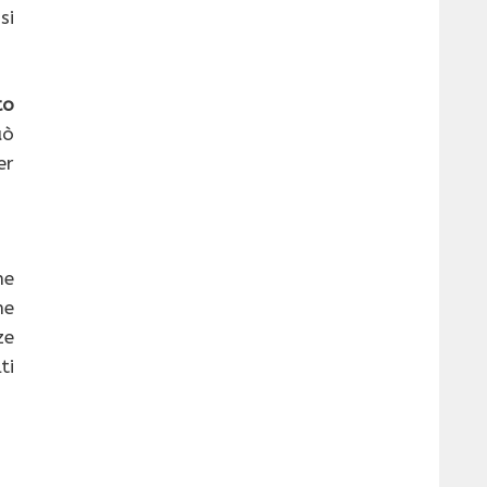
si
to
uò
er
ne
he
ze
ti