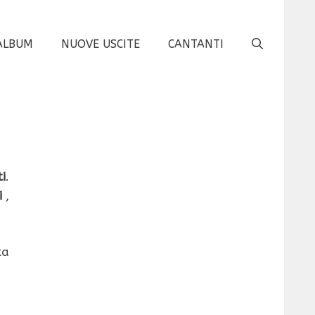
ALBUM
NUOVE USCITE
CANTANTI
i
.
i
,
ta