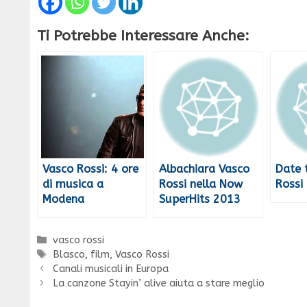
Ti Potrebbe Interessare Anche:
Vasco Rossi: 4 ore
Albachiara Vasco
Date 
di musica a
Rossi nella Now
Rossi
Modena
SuperHits 2013
Categorie
vasco rossi
Tag
Blasco
,
film
,
Vasco Rossi
Canali musicali in Europa
La canzone Stayin’ alive aiuta a stare meglio