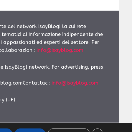
rte del network IsayBlog! la cui rete
i tematici di informazione indipendente che
i appassionati ed esperti del settore. Per
 collaborazioni:
info@isayblog.com
he IsayBlog! network. For advertising, press
yblog.comContattaci
:
info@isayblog.com
cy (UE)
CLOSE GDPR CO