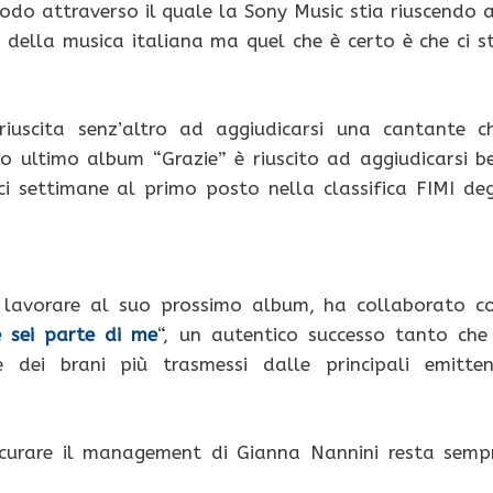
do attraverso il quale la Sony Music stia riuscendo 
e della musica italiana ma quel che è certo è che ci s
iuscita senz’altro ad aggiudicarsi una cantante c
o ultimo album “Grazie” è riuscito ad aggiudicarsi b
ci settimane al primo posto nella classifica FIMI deg
e lavorare al suo prossimo album, ha collaborato c
 sei parte di me
“, un autentico successo tanto che
e dei brani più trasmessi dalle principali emitten
 curare il management di Gianna Nannini resta semp