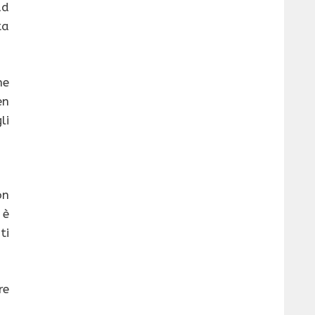
ad
ta
he
en
li
on
 è
ti
re