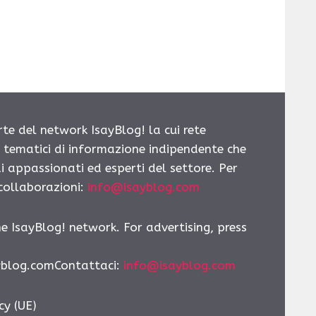
rte del network IsayBlog! la cui rete
i tematici di informazione indipendente che
i appassionati ed esperti del settore. Per
 collaborazioni:
info@isayblog.com
he IsayBlog! network. For advertising, press
yblog.comContattaci
:
info@isayblog.com
cy (UE)